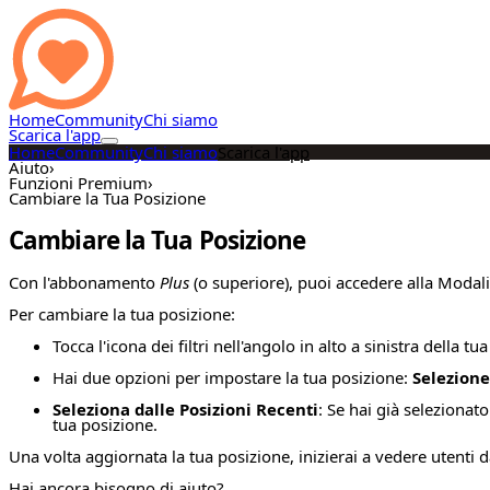
Home
Community
Chi siamo
Scarica l'app
Home
Community
Chi siamo
Scarica l'app
Aiuto
›
Funzioni Premium
›
Cambiare la Tua Posizione
Cambiare la Tua Posizione
Con l'abbonamento
Plus
(o superiore), puoi accedere alla Modal
Per cambiare la tua posizione:
Tocca l'icona dei filtri nell'angolo in alto a sinistra della 
Hai due opzioni per impostare la tua posizione:
Selezion
Seleziona dalle Posizioni Recenti
: Se hai già seleziona
tua posizione.
Una volta aggiornata la tua posizione, inizierai a vedere utenti d
Hai ancora bisogno di aiuto?