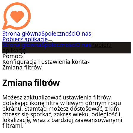
Strona główna
Społeczności
O nas
Pobierz aplikację
Strona główna
Społeczności
O nas
Pobierz
aplikację
Pomoc
›
Konfiguracja i ustawienia konta
›
Zmiana filtrów
Zmiana filtrów
Możesz zaktualizować ustawienia filtrów,
dotykając ikonę filtra w lewym górnym rogu
ekranu. Stamtąd możesz dostosować, z kim
chcesz się spotkać, zakres wieku, odległość i
lokalizację, wraz z bardziej zaawansowanymi
filtrami.