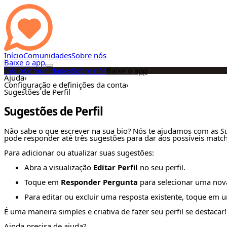
Início
Comunidades
Sobre nós
Baixe o app
Início
Comunidades
Sobre nós
Baixe o app
Ajuda
›
Configuração e definições da conta
›
Sugestões de Perfil
Sugestões de Perfil
Não sabe o que escrever na sua bio? Nós te ajudamos com as
Su
pode responder até três sugestões para dar aos possíveis matc
Para adicionar ou atualizar suas sugestões:
Abra a visualização
Editar Perfil
no seu perfil.
Toque em
Responder Pergunta
para selecionar uma nova
Para editar ou excluir uma resposta existente, toque em
É uma maneira simples e criativa de fazer seu perfil se destacar!
Ainda precisa de ajuda?