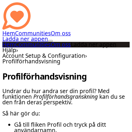
Hem
Communities
Om oss
Ladda ner appen
Hem
Communities
Om oss
Ladda ner appen
Hjälp
›
Account Setup & Configuration
›
Profilförhandsvisning
Profilförhandsvisning
Undrar du hur andra ser din profil? Med
funktionen
Profilförhandsgranskning
kan du se
den från deras perspektiv.
Så här gör du:
Gå till fliken Profil och tryck på ditt
användarnamn.