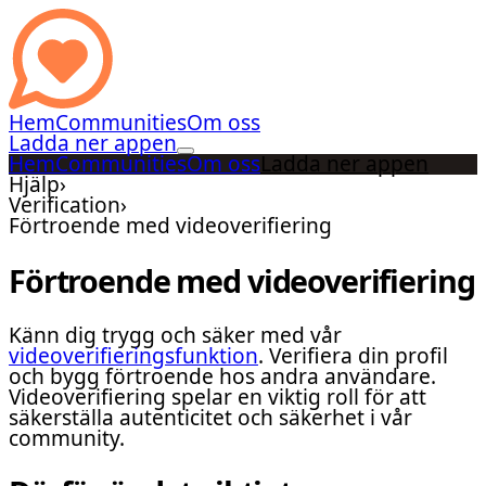
Hem
Communities
Om oss
Ladda ner appen
Hem
Communities
Om oss
Ladda ner appen
Hjälp
›
Verification
›
Förtroende med videoverifiering
Förtroende med videoverifiering
Känn dig trygg och säker med vår
videoverifieringsfunktion
. Verifiera din profil
och bygg förtroende hos andra användare.
Videoverifiering spelar en viktig roll för att
säkerställa autenticitet och säkerhet i vår
community.