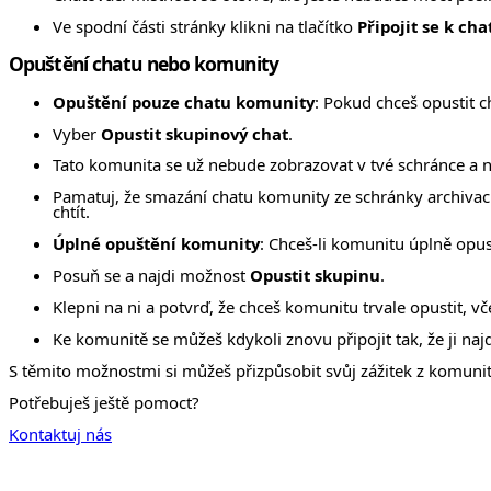
Ve spodní části stránky klikni na tlačítko
Připojit se k cha
Opuštění chatu nebo komunity
Opuštění pouze chatu komunity
: Pokud chceš opustit c
Vyber
Opustit skupinový chat
.
Tato komunita se už nebude zobrazovat v tvé schránce a n
Pamatuj, že smazání chatu komunity ze schránky archivac
chtít.
Úplné opuštění komunity
: Chceš-li komunitu úplně opus
Posuň se a najdi možnost
Opustit skupinu
.
Klepni na ni a potvrď, že chceš komunitu trvale opustit, vč
Ke komunitě se můžeš kdykoli znovu připojit tak, že ji naj
S těmito možnostmi si můžeš přizpůsobit svůj zážitek z komunit
Potřebuješ ještě pomoct?
Kontaktuj nás