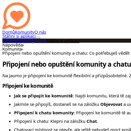
Domů
Komunity
O nás
Stáhni si aplikaci
Domů
Komunity
O nás
Stáhni si aplikaci
Nápověda
›
Komunita
›
Připojení nebo opuštění komunity a chatu: Co potřebuješ vědět
Připojení nebo opuštění komunity a chatu
Na Jaumo je připojení ke komunitě flexibilní a přizpůsobitelné. Z
Připojení ke komunitě
Jak se připojit ke komunitě
: Najdi komunitu, která tě za
Jakmile se připojíš, dostaneš se na záložku
Objevovat
a uv
Připojení k chatu komunity
: Připojení ke komunitě tě a
Připojení k chatu: Klepni na záložku
Chat
.
Chatovací místnost se otevře, ale ještě nebudeš moct posíl