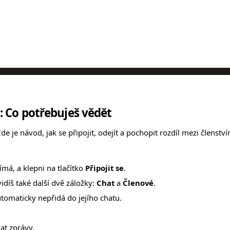
: Co potřebuješ vědět
de je návod, jak se připojit, odejít a pochopit rozdíl mezi členství
jímá, a klepni na tlačítko
Připojit se
.
idíš také další dvě záložky:
Chat
a
Členové
.
utomaticky nepřidá do jejího chatu.
at zprávy.