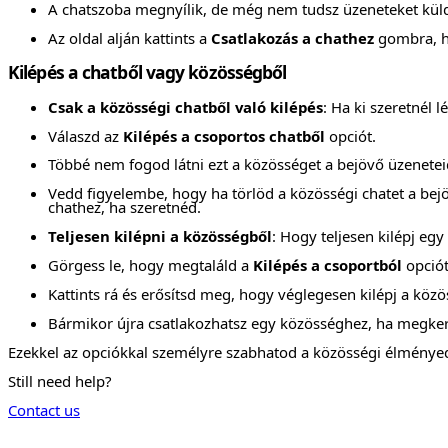
A chatszoba megnyílik, de még nem tudsz üzeneteket küld
Az oldal alján kattints a
Csatlakozás a chathez
gombra, ho
Kilépés a chatből vagy közösségből
Csak a közösségi chatből való kilépés
: Ha ki szeretnél 
Válaszd az
Kilépés a csoportos chatből
opciót.
Többé nem fogod látni ezt a közösséget a bejövő üzenetei
Vedd figyelembe, hogy ha törlöd a közösségi chatet a bejöv
chathez, ha szeretnéd.
Teljesen kilépni a közösségből
: Hogy teljesen kilépj eg
Görgess le, hogy megtaláld a
Kilépés a csoportból
opciót
Kattints rá és erősítsd meg, hogy véglegesen kilépj a közö
Bármikor újra csatlakozhatsz egy közösséghez, ha megke
Ezekkel az opciókkal személyre szabhatod a közösségi élménye
Still need help?
Contact us