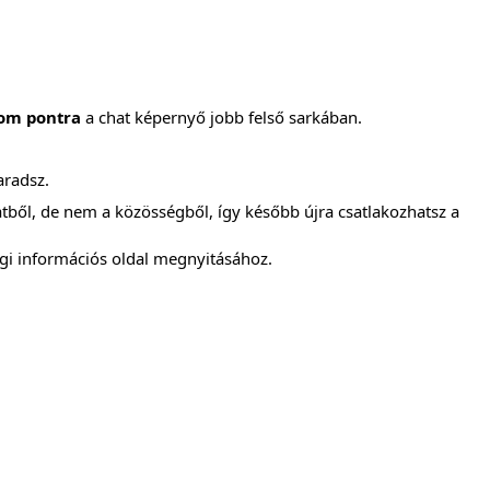
om pontra
a chat képernyő jobb felső sarkában.
aradsz.
hatből, de nem a közösségből, így később újra csatlakozhatsz a
égi információs oldal megnyitásához.