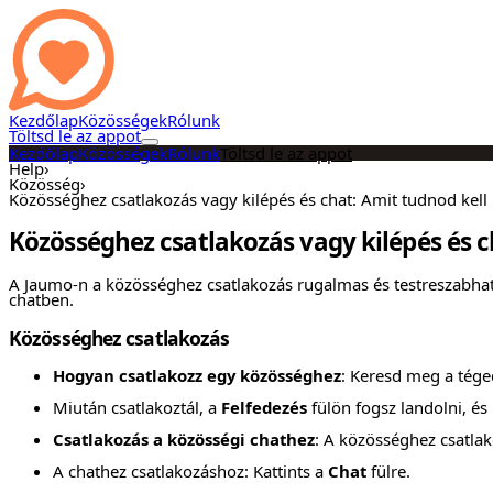
Kezdőlap
Közösségek
Rólunk
Töltsd le az appot
Kezdőlap
Közösségek
Rólunk
Töltsd le az appot
Help
›
Közösség
›
Közösséghez csatlakozás vagy kilépés és chat: Amit tudnod kell
Közösséghez csatlakozás vagy kilépés és c
A Jaumo-n a közösséghez csatlakozás rugalmas és testreszabható.
chatben.
Közösséghez csatlakozás
Hogyan csatlakozz egy közösséghez
: Keresd meg a tége
Miután csatlakoztál, a
Felfedezés
fülön fogsz landolni, és 
Csatlakozás a közösségi chathez
: A közösséghez csatla
A chathez csatlakozáshoz: Kattints a
Chat
fülre.