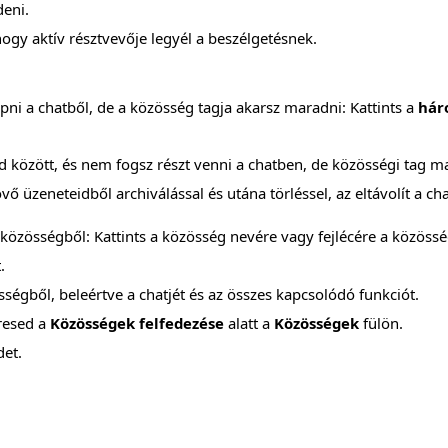
eni.
gy aktív résztvevője legyél a beszélgetésnek.
lépni a chatből, de a közösség tagja akarsz maradni: Kattints a
hár
d között, és nem fogsz részt venni a chatben, de közösségi tag m
ő üzeneteidből archiválással és utána törléssel, az eltávolít a c
y közösségből: Kattints a közösség nevére vagy fejlécére a közöss
.
sségből, beleértve a chatjét és az összes kapcsolódó funkciót.
resed a
Közösségek felfedezése
alatt a
Közösségek
fülön.
det.