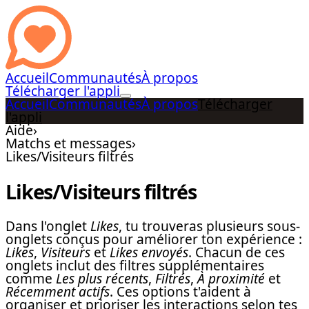
Accueil
Communautés
À propos
Télécharger l'appli
Accueil
Communautés
À propos
Télécharger
l'appli
Aide
›
Matchs et messages
›
Likes/Visiteurs filtrés
Likes/Visiteurs filtrés
Dans l'onglet
Likes
, tu trouveras plusieurs sous-
onglets conçus pour améliorer ton expérience :
Likes
,
Visiteurs
et
Likes envoyés
. Chacun de ces
onglets inclut des filtres supplémentaires
comme
Les plus récents
,
Filtrés
,
À proximité
et
Récemment actifs
. Ces options t'aident à
organiser et prioriser les interactions selon tes