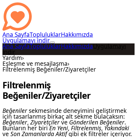
Ana Sayfa
Topluluklar
Hakkımızda
Uygulamayı indir
Ana Sayfa
Topluluklar
Hakkımızda
Uygulamayı
indir
Yardım
›
Eşleşme ve mesajlaşma
›
Filtrelenmiş Beğeniler/Ziyaretçiler
Filtrelenmiş
Beğeniler/Ziyaretçiler
Beğeniler
sekmesinde deneyimini geliştirmek
için tasarlanmış birkaç alt sekme bulacaksın:
Beğeniler
,
Ziyaretçiler
ve
Gönderilen Beğeniler
.
Bunların her biri
En Yeni
,
Filtrelenmiş
,
Yakındaki
ve
Son Zamanlarda Aktif
gibi ek filtreler içeriyor.