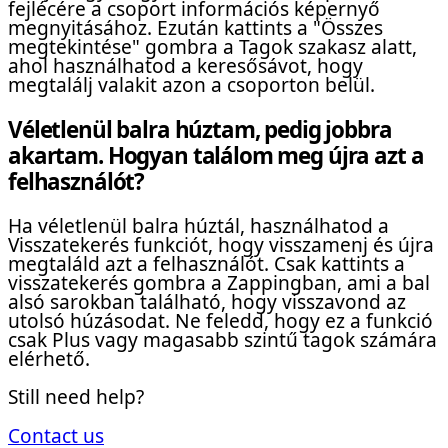
fejlécére a csoport információs képernyő
megnyitásához. Ezután kattints a "Összes
megtekintése" gombra a Tagok szakasz alatt,
ahol használhatod a keresősávot, hogy
megtalálj valakit azon a csoporton belül.
Véletlenül balra húztam, pedig jobbra
akartam. Hogyan találom meg újra azt a
felhasználót?
Ha véletlenül balra húztál, használhatod a
Visszatekerés funkciót, hogy visszamenj és újra
megtaláld azt a felhasználót. Csak kattints a
visszatekerés gombra a Zappingban, ami a bal
alsó sarokban található, hogy visszavond az
utolsó húzásodat. Ne feledd, hogy ez a funkció
csak Plus vagy magasabb szintű tagok számára
elérhető.
Still need help?
Contact us