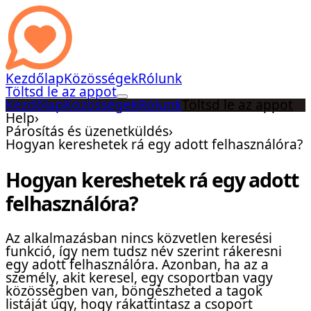
Kezdőlap
Közösségek
Rólunk
Töltsd le az appot
Kezdőlap
Közösségek
Rólunk
Töltsd le az appot
Help
›
Párosítás és üzenetküldés
›
Hogyan kereshetek rá egy adott felhasználóra?
Hogyan kereshetek rá egy adott
felhasználóra?
Az alkalmazásban nincs közvetlen keresési
funkció, így nem tudsz név szerint rákeresni
egy adott felhasználóra. Azonban, ha az a
személy, akit keresel, egy csoportban vagy
közösségben van, böngészheted a tagok
listáját úgy, hogy rákattintasz a csoport