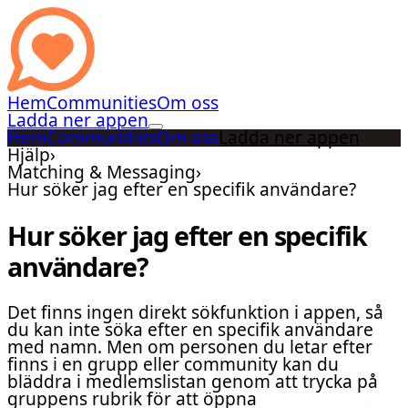
Hem
Communities
Om oss
Ladda ner appen
Hem
Communities
Om oss
Ladda ner appen
Hjälp
›
Matching & Messaging
›
Hur söker jag efter en specifik användare?
Hur söker jag efter en specifik
användare?
Det finns ingen direkt sökfunktion i appen, så
du kan inte söka efter en specifik användare
med namn. Men om personen du letar efter
finns i en grupp eller community kan du
bläddra i medlemslistan genom att trycka på
gruppens rubrik för att öppna