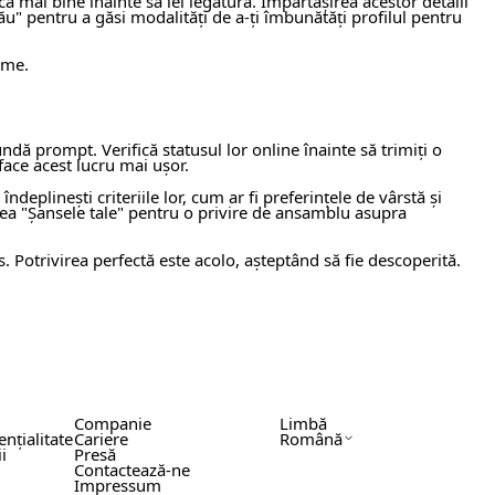
că mai bine înainte să iei legătura. Împărtășirea acestor detalii
tău" pentru a găsi modalități de a-ți îmbunătăți profilul pentru
ime.
dă prompt. Verifică statusul lor online înainte să trimiți o
 face acest lucru mai ușor.
ndeplinești criteriile lor, cum ar fi preferințele de vârstă și
unea "Șansele tale" pentru o privire de ansamblu asupra
. Potrivirea perfectă este acolo, așteptând să fie descoperită.
Companie
Limbă
ențialitate
Cariere
Română
i
Presă
Contactează-ne
Impressum