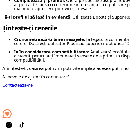
Completează-ți profilul:
Oferă perspective asupra hobby-uri
ar putea declanșa o conexiune interesantă cu o potrivire pot
mai multe aprecieri, potriviri și mesaje.
Fă-ți profilul să iasă în evidență:
Utilizează Boosts și Super-Req
Țintește-ți cererile
Cronometrează-ți bine mesajele:
Ia legătura cu membrii
cerere. Dacă ești utilizator Plus (sau superior), opțiunea "Do
Ia în considerare compatibilitatea:
Analizează profilul d
distanță, pentru a-ți îmbunătăți șansele de a primi un răsp
compatibilității.
Amintește-ți, găsirea potrivirii potrivite implică adesea puțin no
Ai nevoie de ajutor în continuare?
Contactează-ne