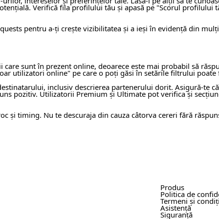
lor, intereselor și preferințelor tale. Lasă-i pe alții să te cunoas
ențială. Verifică fila profilului tău și apasă pe "Scorul profilului 
uests pentru a-ți crește vizibilitatea și a ieși în evidență din mulț
 care sunt în prezent online, deoarece este mai probabil să răspun
ar utilizatori online" pe care o poți găsi în setările filtrului poate
estinatarului, inclusiv descrierea partenerului dorit. Asigură-te că î
uns pozitiv. Utilizatorii Premium și Ultimate pot verifica și secți
roc și timing. Nu te descuraja din cauza câtorva cereri fără răspuns
Produs
Politica de confid
Termeni și condiți
Asistență
Siguranță