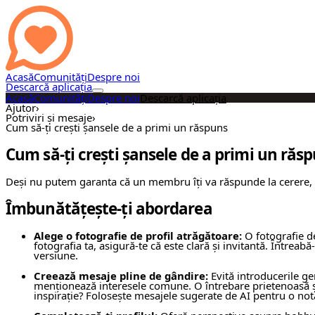
Acasă
Comunități
Despre noi
Descarcă aplicația
Acasă
Comunități
Despre noi
Descarcă aplicația
Ajutor
›
Potriviri și mesaje
›
Cum să-ți crești șansele de a primi un răspuns
Cum să-ți crești șansele de a primi un răs
Deși nu putem garanta că un membru îți va răspunde la cerere, av
Îmbunătățește-ți abordarea
Alege o fotografie de profil atrăgătoare:
O fotografie de
fotografia ta, asigură-te că este clară și invitantă. Întrea
versiune.
Creează mesaje pline de gândire:
Evită introducerile gen
menționează interesele comune. O întrebare prietenoasă și 
inspirație? Folosește mesajele sugerate de AI pentru o not