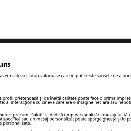
puns
em câteva sfaturi valoroase care îți pot crește șansele de a prim
 profil prietenoasă și de înaltă calitate poate face o primă impres
bă-te: ai interacționa cu cineva care are o imagine neclară sau nepo
erice precum "Salut!" și dedică timp personalizării mesajului tău. 
specifică sau un mesaj personalizat poate sparge gheața și îți po
ă personalizată.