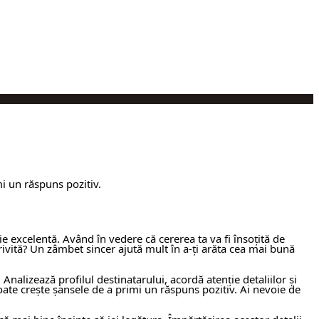
i un răspuns pozitiv.
ie excelentă. Având în vedere că cererea ta va fi însoțită de
trivită? Un zâmbet sincer ajută mult în a-ți arăta cea mai bună
Analizează profilul destinatarului, acordă atenție detaliilor și
ate crește șansele de a primi un răspuns pozitiv. Ai nevoie de