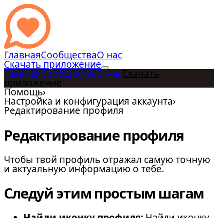
Главная
Сообщества
О нас
Скачать приложение
Главная
Сообщества
О нас
Скачать
приложение
Помощь
›
Настройка и конфигурация аккаунта
›
Редактирование профиля
Редактирование профиля
Чтобы твой профиль отражал самую точную
и актуальную информацию о тебе.
Следуй этим простым шагам
Найди иконку профиля:
Найди иконку