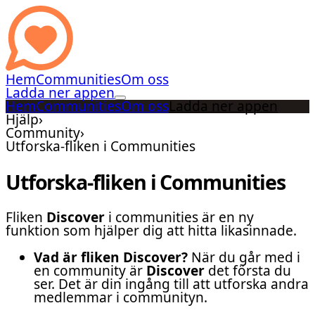
Hem
Communities
Om oss
Ladda ner appen
Hem
Communities
Om oss
Ladda ner appen
Hjälp
›
Community
›
Utforska-fliken i Communities
Utforska-fliken i Communities
Fliken
Discover
i communities är en ny
funktion som hjälper dig att hitta likasinnade.
Vad är fliken Discover?
När du går med i
en community är
Discover
det första du
ser. Det är din ingång till att utforska andra
medlemmar i communityn.