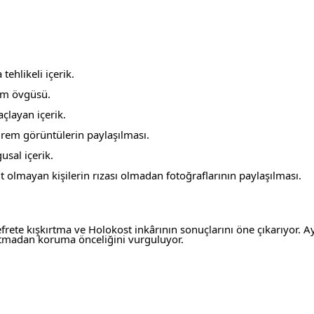
tehlikeli içerik.
lüm övgüsü.
layan içerik.
hrem görüntülerin paylaşılması.
usal içerik.
reşit olmayan kişilerin rızası olmadan fotoğraflarının paylaşılması.
ete kışkırtma ve Holokost inkârının sonuçlarını öne çıkarıyor. Ayrıc
ırtmadan koruma önceliğini vurguluyor.