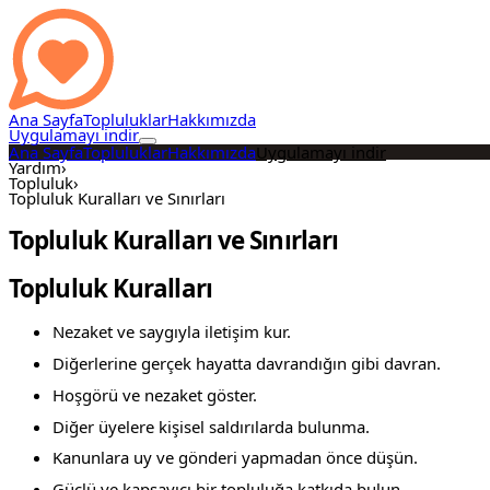
Ana Sayfa
Topluluklar
Hakkımızda
Uygulamayı indir
Ana Sayfa
Topluluklar
Hakkımızda
Uygulamayı indir
Yardım
›
Topluluk
›
Topluluk Kuralları ve Sınırları
Topluluk Kuralları ve Sınırları
Topluluk Kuralları
Nezaket ve saygıyla iletişim kur.
Diğerlerine gerçek hayatta davrandığın gibi davran.
Hoşgörü ve nezaket göster.
Diğer üyelere kişisel saldırılarda bulunma.
Kanunlara uy ve gönderi yapmadan önce düşün.
Güçlü ve kapsayıcı bir topluluğa katkıda bulun.