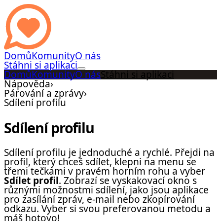
Domů
Komunity
O nás
Stáhni si aplikaci
Domů
Komunity
O nás
Stáhni si aplikaci
Nápověda
›
Párování a zprávy
›
Sdílení profilu
Sdílení profilu
Sdílení profilu je jednoduché a rychlé. Přejdi na
profil, který chceš sdílet, klepni na menu se
třemi tečkami v pravém horním rohu a vyber
Sdílet profil
. Zobrazí se vyskakovací okno s
různými možnostmi sdílení, jako jsou aplikace
pro zasílání zpráv, e-mail nebo zkopírování
odkazu. Vyber si svou preferovanou metodu a
máš hotovo!