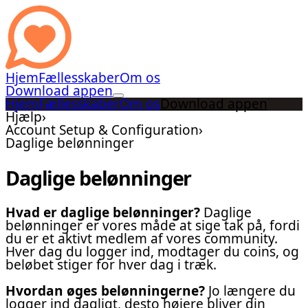
Hjem
Fællesskaber
Om os
Download appen
Hjem
Fællesskaber
Om os
Download appen
Hjælp
›
Account Setup & Configuration
›
Daglige belønninger
Daglige belønninger
Hvad er daglige belønninger?
Daglige
belønninger er vores måde at sige tak på, fordi
du er et aktivt medlem af vores community.
Hver dag du logger ind, modtager du coins, og
beløbet stiger for hver dag i træk.
Hvordan øges belønningerne?
Jo længere du
logger ind dagligt, desto højere bliver din