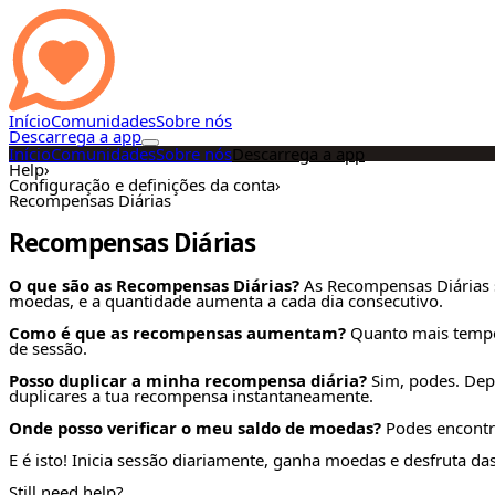
Início
Comunidades
Sobre nós
Descarrega a app
Início
Comunidades
Sobre nós
Descarrega a app
Help
›
Configuração e definições da conta
›
Recompensas Diárias
Recompensas Diárias
O que são as Recompensas Diárias?
As Recompensas Diárias s
moedas, e a quantidade aumenta a cada dia consecutivo.
Como é que as recompensas aumentam?
Quanto mais tempo 
de sessão.
Posso duplicar a minha recompensa diária?
Sim, podes. Dep
duplicares a tua recompensa instantaneamente.
Onde posso verificar o meu saldo de moedas?
Podes encontr
E é isto! Inicia sessão diariamente, ganha moedas e desfruta d
Still need help?