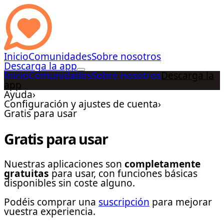
Inicio
Comunidades
Sobre nosotros
Descarga la app
Inicio
Comunidades
Sobre nosotros
Descarga la
app
Ayuda
›
Configuración y ajustes de cuenta
›
Gratis para usar
Gratis para usar
Nuestras aplicaciones son
completamente
gratuitas
para usar, con funciones básicas
disponibles sin coste alguno.
Podéis comprar una
suscripción
para mejorar
vuestra experiencia.