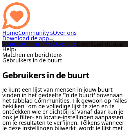
Home
Community's
Over ons
Download de app
Home
Community's
Over ons
Download de app
Help
›
Matchen en berichten
›
Gebruikers in de buurt
Gebruikers in de buurt
Je kunt een lijst van mensen in jouw buurt
vinden in het gedeelte 'In de buurt' bovenaan
het tabblad Communities. Tik gewoon op "Alles
bekijken" om de volledige lijst te zien en te
ontdekken wie er dichtbij is! Vanaf daar kun je
ook je filter- en locatie-instellingen aanpassen
om je resultaten te verfijnen. Telkens wanneer
je deze instellingen bijwerkt, wordt je lijst met