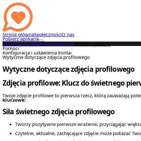
Strona główna
Społeczności
O nas
Pobierz aplikację
Strona główna
Społeczności
O nas
Pobierz aplikację
Pomoc
›
Konfiguracja i ustawienia konta
›
Wytyczne dotyczące zdjęcia profilowego
Wytyczne dotyczące zdjęcia profilowego
Zdjęcia profilowe: Klucz do świetnego pie
Twoje zdjęcie profilowe to pierwsza rzecz, którą zauważają po
kluczowe:
Siła świetnego zdjęcia profilowego
Tworzy pozytywne pierwsze wrażenie, przyciągając więks
Czytelne, aktualne, zachęcające zdjęcie może pokazać Two