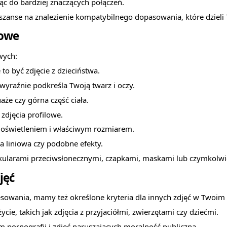
c do bardziej znaczących połączeń.
zanse na znalezienie kompatybilnego dopasowania, które dzieli T
lowe
wych:
to być zdjęcie z dzieciństwa.
 wyraźnie podkreśla Twoją twarz i oczy.
uaże czy górna część ciała.
zdjęcia profilowe.
im oświetleniem i właściwym rozmiarem.
ka liniowa czy podobne efekty.
a okularami przeciwsłonecznymi, czapkami, maskami lub czymkolwi
jęć
sowania, mamy też określone kryteria dla innych zdjęć w Twoim 
cie, takich jak zdjęcia z przyjaciółmi, zwierzętami czy dziećmi.
m pornografii i zdjęć naruszających moralność publiczną.