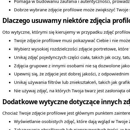
Pomaga w budowaniu zaufania i autentyczności, prowadzą
Dobrze wybrane zdjęcie profilowe może zwiększyć Twoje s
Dlaczego usuwamy niektóre zdjęcia profi
Oto wytyczne, którymi się kierujemy w przypadku zdjęć profilo
Twoje zdjęcie profilowe musi pokazywać Ciebie i nie może 
Wybierz wysokiej rozdzielczości zdjęcie portretowe, które
Unikaj zdjęć pojedynczych części ciała, takich jak oczy, tat
Zdjęcia grupowe z innymi osobami nie są dozwolone jako 
Upewnij się, że zdjęcie jest dobrej jakości, z odpowiedn
Unikaj używania filtrów lub zniekształceń, takich jak grafi
Nie używaj zdjęć, na których Twoja twarz jest zasłonięt
Dodatkowe wytyczne dotyczące innych zd
Chociaż Twoje zdjęcie profilowe jest głównym punktem zaintere
Wyświetlanie osobistych zdjęć, które dają wgląd w Twoje ży
Zakazywanie obraźliwych lub nieprzyzwoitych treści, w ty