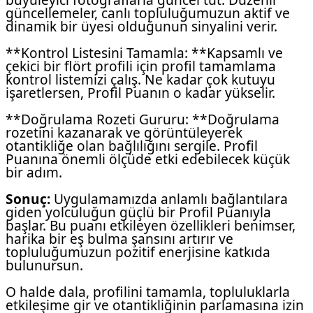
güncellemeler, canlı topluluğumuzun aktif ve
dinamik bir üyesi olduğunun sinyalini verir.
**Kontrol Listesini Tamamla: **Kapsamlı ve
çekici bir flört profili için profil tamamlama
kontrol listemizi çalış. Ne kadar çok kutuyu
işaretlersen, Profil Puanın o kadar yükselir.
**Doğrulama Rozeti Gururu: **Doğrulama
rozetini kazanarak ve görüntüleyerek
otantikliğe olan bağlılığını sergile. Profil
Puanına önemli ölçüde etki edebilecek küçük
bir adım.
Sonuç:
Uygulamamızda anlamlı bağlantılara
giden yolculuğun güçlü bir Profil Puanıyla
başlar. Bu puanı etkileyen özellikleri benimser,
harika bir eş bulma şansını artırır ve
topluluğumuzun pozitif enerjisine katkıda
bulunursun.
O halde dala, profilini tamamla, topluluklarla
etkileşime gir ve otantikliğinin parlamasına izin