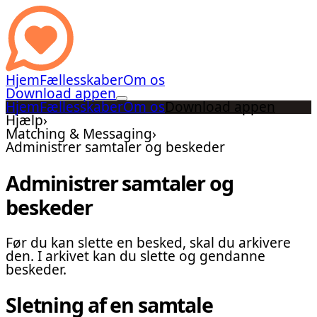
Hjem
Fællesskaber
Om os
Download appen
Hjem
Fællesskaber
Om os
Download appen
Hjælp
›
Matching & Messaging
›
Administrer samtaler og beskeder
Administrer samtaler og
beskeder
Før du kan slette en besked, skal du arkivere
den. I arkivet kan du slette og gendanne
beskeder.
Sletning af en samtale