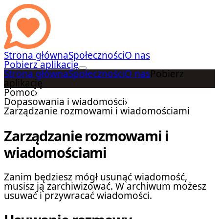
Strona główna
Społeczności
O nas
Pobierz aplikację
Strona główna
Społeczności
O nas
Pobierz
aplikację
Pomoc
›
Dopasowania i wiadomości
›
Zarządzanie rozmowami i wiadomościami
Zarządzanie rozmowami i
wiadomościami
Zanim będziesz mógł usunąć wiadomość,
musisz ją zarchiwizować. W archiwum możesz
usuwać i przywracać wiadomości.