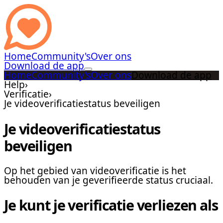
Home
Community's
Over ons
Download de app
Home
Community's
Over ons
Download de app
Help
›
Verificatie
›
Je videoverificatiestatus beveiligen
Je videoverificatiestatus
beveiligen
Op het gebied van videoverificatie is het
behouden van je geverifieerde status cruciaal.
Je kunt je verificatie verliezen als