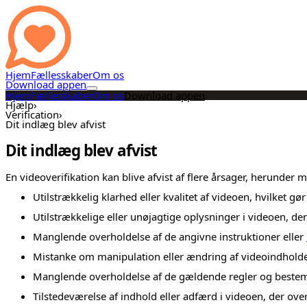
Hjem
Fællesskaber
Om os
Download appen
Hjem
Fællesskaber
Om os
Download appen
Hjælp
›
Verification
›
Dit indlæg blev afvist
Dit indlæg blev afvist
En videoverifikation kan blive afvist af flere årsager, herunder 
Utilstrækkelig klarhed eller kvalitet af videoen, hvilket gør
Utilstrækkelige eller unøjagtige oplysninger i videoen, d
Manglende overholdelse af de angivne instruktioner eller
Mistanke om manipulation eller ændring af videoindholdet
Manglende overholdelse af de gældende regler og bestem
Tilstedeværelse af indhold eller adfærd i videoen, der over