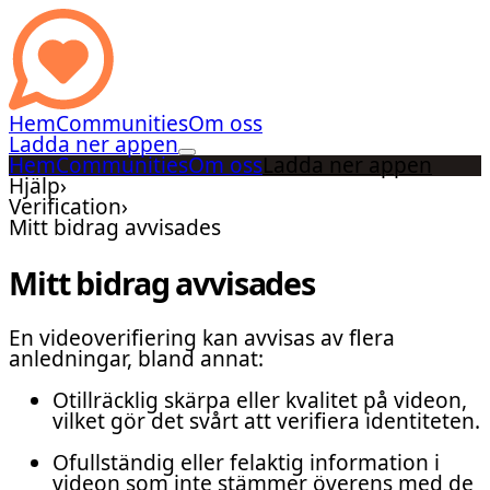
Hem
Communities
Om oss
Ladda ner appen
Hem
Communities
Om oss
Ladda ner appen
Hjälp
›
Verification
›
Mitt bidrag avvisades
Mitt bidrag avvisades
En videoverifiering kan avvisas av flera
anledningar, bland annat:
Otillräcklig skärpa eller kvalitet på videon,
vilket gör det svårt att verifiera identiteten.
Ofullständig eller felaktig information i
videon som inte stämmer överens med de