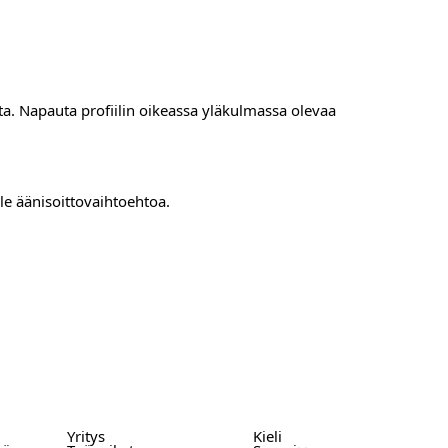
sta. Napauta profiilin oikeassa yläkulmassa olevaa
ole äänisoittovaihtoehtoa.
Yritys
Kieli