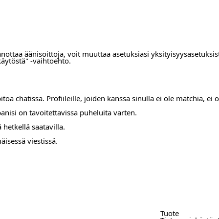
anottaa äänisoittoja, voit muuttaa asetuksiasi yksityisyysasetuksi
käytöstä" -vaihtoehto.
 chatissa. Profiileille, joiden kanssa sinulla ei ole matchia, ei 
nisi on tavoitettavissa puheluita varten.
 hetkellä saatavilla.
äisessä viestissä.
Tuote