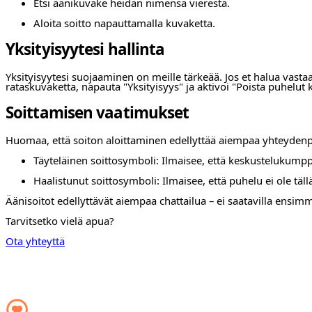
Etsi äänikuvake heidän nimensä vierestä.
Aloita soitto napauttamalla kuvaketta.
Yksityisyytesi hallinta
Yksityisyytesi suojaaminen on meille tärkeää. Jos et halua vasta
rataskuvaketta, napauta "Yksityisyys" ja aktivoi "Poista puhelut 
Soittamisen vaatimukset
Huomaa, että soiton aloittaminen edellyttää aiempaa yhteydenpitoa
Täyteläinen soittosymboli: Ilmaisee, että keskustelukumppa
Haalistunut soittosymboli: Ilmaisee, että puhelu ei ole tällä
Äänisoitot edellyttävät aiempaa chattailua – ei saatavilla ensimm
Tarvitsetko vielä apua?
Ota yhteyttä