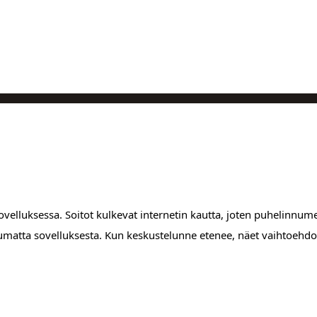
velluksessa. Soitot kulkevat internetin kautta, joten puhelinnumer
umatta sovelluksesta. Kun keskustelunne etenee, näet vaihtoehdon