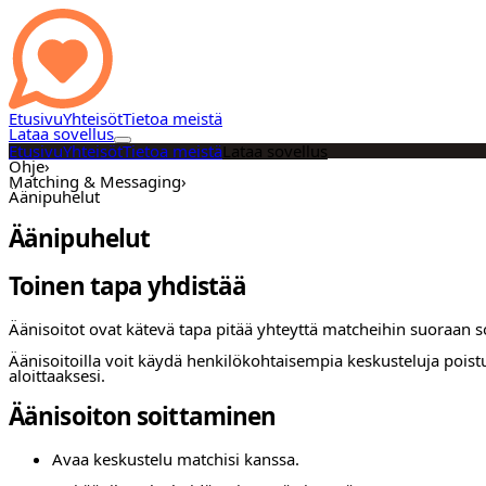
Etusivu
Yhteisöt
Tietoa meistä
Lataa sovellus
Etusivu
Yhteisöt
Tietoa meistä
Lataa sovellus
Ohje
›
Matching & Messaging
›
Äänipuhelut
Äänipuhelut
Toinen tapa yhdistää
Äänisoitot ovat kätevä tapa pitää yhteyttä matcheihin suoraan so
Äänisoitoilla voit käydä henkilökohtaisempia keskusteluja poist
aloittaaksesi.
Äänisoiton soittaminen
Avaa keskustelu matchisi kanssa.